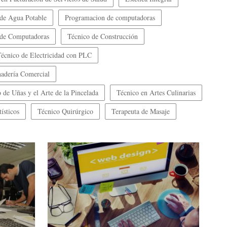
 de Agua Potable
Programacion de computadoras
 de Computadoras
Técnico de Construcción
Técnico de Electricidad con PLC
nadería Comercial
 de Uñas y el Arte de la Pincelada
Técnico en Artes Culinarias
ísticos
Técnico Quirúrgico
Terapeuta de Masaje