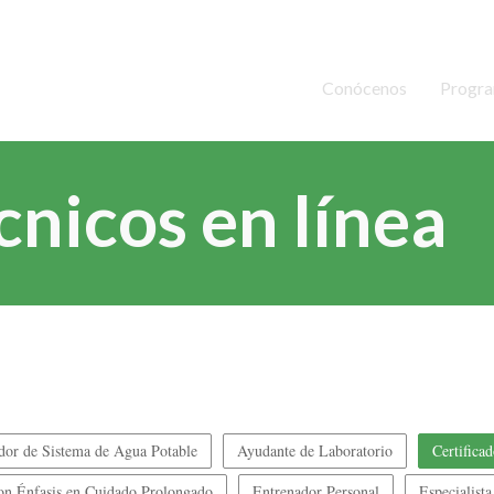
Conócenos
Progr
cnicos en línea
dor de Sistema de Agua Potable
Ayudante de Laboratorio
Certificad
con Énfasis en Cuidado Prolongado
Entrenador Personal
Especialist