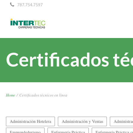
787.754.7597
Certificados té
Home
/
Certificados técnicos en línea
Administración Hotelera
Administración y Ventas
Administra
Emprendedurismo
Enfermería Práctica
Enfermería Práctica 