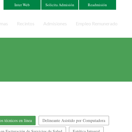
Inter Web
Solicita Admisión
Readmisión
amas
Recintos
Admisiones
Empleo Remunerado
os técnicos en línea
Delineante Asistido por Computadora
a en Facturación de Servicios de Salud
Estética Integral